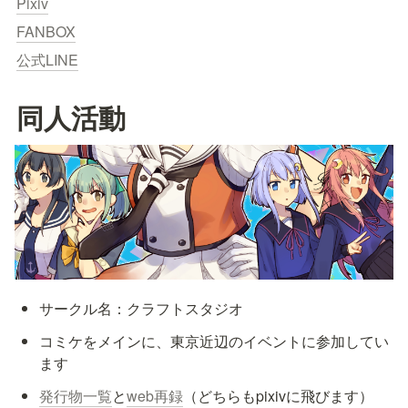
Pixiv
FANBOX
公式LINE
同人活動
サークル名：クラフトスタジオ
コミケをメインに、東京近辺のイベントに参加してい
ます
発行物一覧
と
web再録
（どちらもpixivに飛びます）