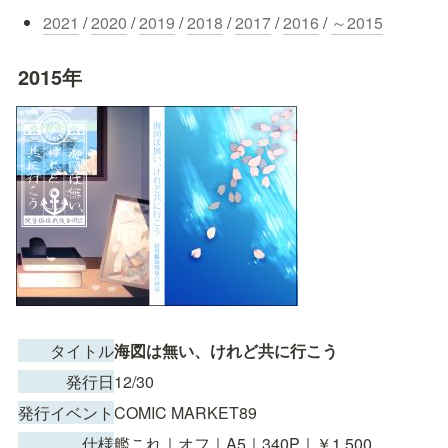
2021
 / 
2020
 / 
2019
 / 
2018
 / 
2017
 / 
2016
 / 
～2015
2015年
　　タイトル
海図は無い、けれど共に行こう
　　　発行日
12/30
発行イベント
COMIC MARKET89
　　　　仕様
艦これ｜オフ｜A5｜340P｜￥1,500