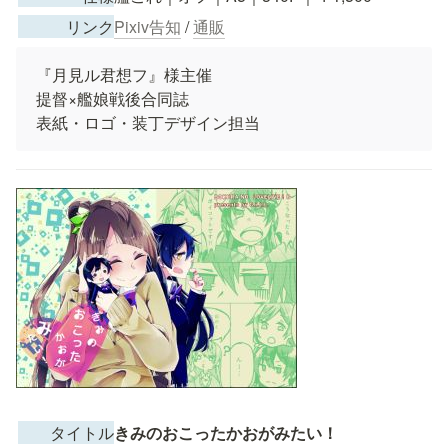
　　　リンク
Pixiv告知
 / 
通販
『月見ル君想フ』様主催

提督×艦娘戦後合同誌

表紙・ロゴ・装丁デザイン担当
　　タイトル
きみのおこったかおがみたい！